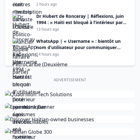
PetroCaribe (Deuxième
2 hours ago
partie)
Dr Hubert de Ronceray | Réflexions, juin
1994 : « Haïti est bloqué à l’intérieur par
des égoïsmes irréconciliables et à
13 hours ago
l’extérieur par un racisme à visage
découvert »
WhatsApp | « Username » : bientôt un
nom d’utilisateur pour communiquer
sans dévoiler son numéro de téléphone
14 hours ago
ADVERTISEMENT