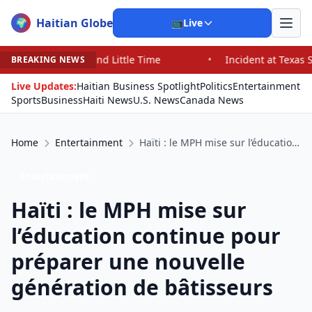
Haitian Globe
🌍
📺
Live
e Time
•
Incident at Texas School Underscores Concerns
BREAKING NEWS
Live Updates:
Haitian Business Spotlight
Politics
Entertainment
Sports
Business
Haiti News
U.S. News
Canada News
Home
Entertainment
Haïti : le MPH mise sur l’éducation continue pour préparer une nouvelle génération de bâtisseurs
Entertainment
Haïti : le MPH mise sur
l’éducation continue pour
préparer une nouvelle
génération de bâtisseurs