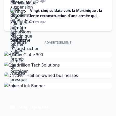
promis de protéger
2 days ago
Vingt-cinq soldats vers la Martinique : la
lente reconstruction d’une armée qui
n’existe presque plus
2 days ago
ADVERTISEMENT
Stay Updated