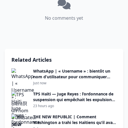
No comments yet
Related Articles
WhatsApp | « Username » : bientôt un
nom d’utilisateur pour communiquer
sans dévoiler son numéro de téléphone
Just now
TPS Haïti — Juge Reyes : l’ordonnance de
suspension qui empêchait les expulsions
« n’est plus en vigueur »
23 hours ago
THE NEW REPUBLIC | Comment
Washington a trahi les Haïtiens qu’il avait