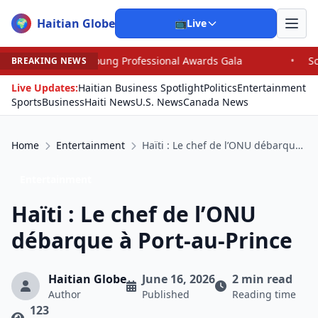
Haitian Globe
🌍
📺
Live
fessional Awards Gala
•
Scandal Leaves North Carolina 
BREAKING NEWS
Live Updates:
Haitian Business Spotlight
Politics
Entertainment
Sports
Business
Haiti News
U.S. News
Canada News
Home
Entertainment
Haïti : Le chef de l’ONU débarque à Port-au-Prince
Entertainment
Haïti : Le chef de l’ONU
débarque à Port-au-Prince
Haitian Globe
June 16, 2026
2 min read
Author
Published
Reading time
123