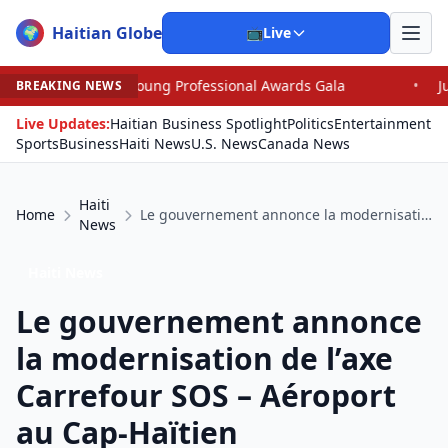
Haitian Globe
🌍
📺
Live
onal Awards Gala
•
Judge Pained as He Grants Dismissal
BREAKING NEWS
Live Updates:
Haitian Business Spotlight
Politics
Entertainment
Sports
Business
Haiti News
U.S. News
Canada News
Haiti
Home
Le gouvernement annonce la modernisation de l’axe Carrefour SOS – Aéroport au Cap-Haïtien
News
Haiti News
Le gouvernement annonce
la modernisation de l’axe
Carrefour SOS – Aéroport
au Cap-Haïtien