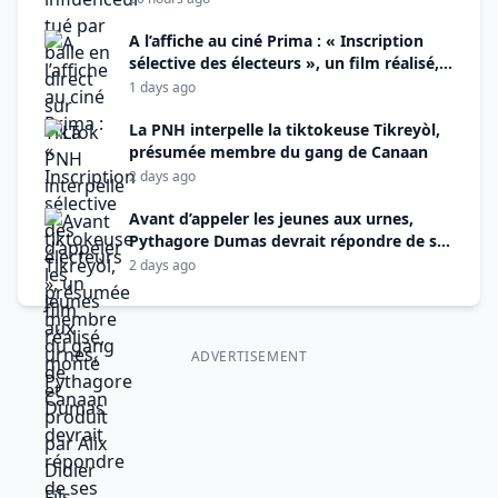
A l’affiche au ciné Prima : « Inscription
sélective des électeurs », un film réalisé,
monté et produit par Alix Didier Fils-Aimé
1 days ago
La PNH interpelle la tiktokeuse Tikreyòl,
présumée membre du gang de Canaan
2 days ago
Avant d’appeler les jeunes aux urnes,
Pythagore Dumas devrait répondre de ses
actes manqués
2 days ago
ADVERTISEMENT