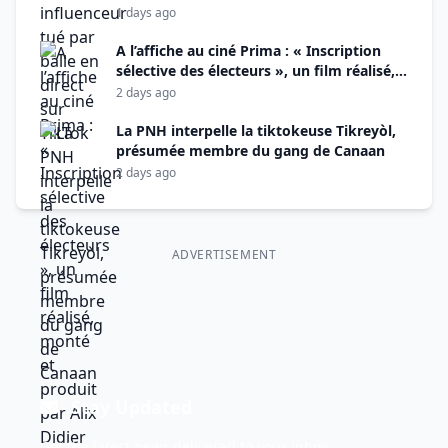
1 days ago
A l’affiche au ciné Prima : « Inscription
sélective des électeurs », un film réalisé,
monté et produit par Alix Didier Fils-Aimé
2 days ago
La PNH interpelle la tiktokeuse Tikreyòl,
présumée membre du gang de Canaan
2 days ago
ADVERTISEMENT
Stay Updated
Get the latest news delivered to your inbox.