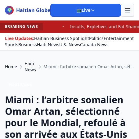
Haitian Globe
🌍
📺
Live
•
Insults, Expletives and Fat-Shaming: Vance Trolls Critics
BREAKING NEWS
Live Updates:
Haitian Business Spotlight
Politics
Entertainment
Sports
Business
Haiti News
U.S. News
Canada News
Haiti
Home
Miami : l’arbitre somalien Omar Artan, sélectionné pour le Mondial, refoulé à son arrivée aux États-Unis
News
Haiti News
Miami : l’arbitre somalien
Omar Artan, sélectionné
pour le Mondial, refoulé à
son arrivée aux États-Unis