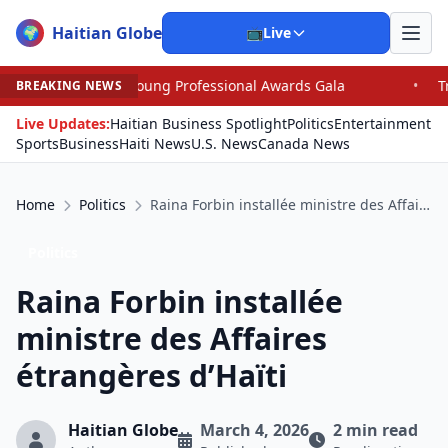
Haitian Globe
🌍
📺
Live
Professional Awards Gala
•
Trump, Graham Dominate Se
BREAKING NEWS
Live Updates:
Haitian Business Spotlight
Politics
Entertainment
Sports
Business
Haiti News
U.S. News
Canada News
Home
Politics
Raina Forbin installée ministre des Affaires étrangères d’Haïti
Politics
Raina Forbin installée
ministre des Affaires
étrangères d’Haïti
Haitian Globe
March 4, 2026
2 min read