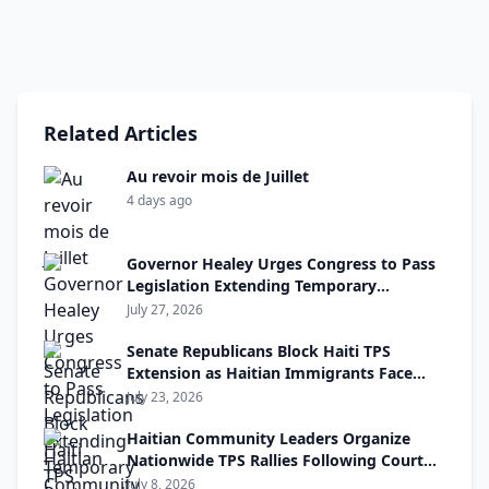
Related Articles
Au revoir mois de Juillet
4 days ago
Governor Healey Urges Congress to Pass
Legislation Extending Temporary
Protected Status for Haitians
July 27, 2026
Senate Republicans Block Haiti TPS
Extension as Haitian Immigrants Face
Uncertainty
July 23, 2026
Haitian Community Leaders Organize
Nationwide TPS Rallies Following Court
Decision
July 8, 2026